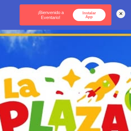
MEDELLÍN -
BOGOTÁ -
CARTAGENA
¡Bienvenido a
×
Instalar
App
Eventario!