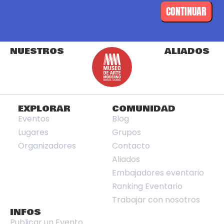
CONTINUAR
NUESTROS
ALIADOS
EXPLORAR
COMUNIDAD
Eventos
Blog
Lugares
Grupos
Organizadores
Contacto
Aliados
Embajadores eventario
Ranking Eventario
Trabajar con nosotros
INFOS
Publicar un Evento