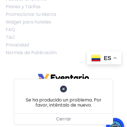
Planes y Tarifas
Promocionar tu Marca
Widget para hoteles
FAQ
T&C
Privacidad
Normas de Publicación
ES
Se ha producido un problema. Por
favor, inténtalo de nuevo.
Volver al principio
Cerrar
© 2026 Eventario Colombia SAS