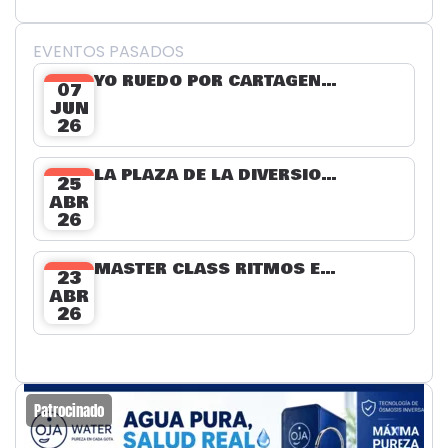
EVENTOS PASADOS
YO RUEDO POR CARTAGENA MI SÚPER CIUDAD
07
JUN
26
LA PLAZA DE LA DIVERSIÓN - DÍA DE LA NIÑEZ
25
ABR
26
MASTER CLASS RITMOS EN MOVIMIENTO
23
ABR
26
Patrocinado