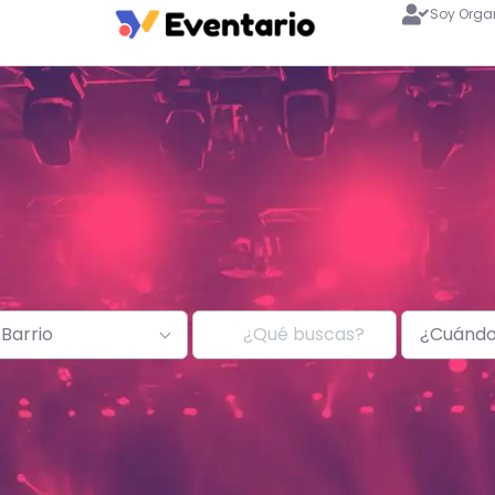
Soy Orga
Barrio
¿Cuánd