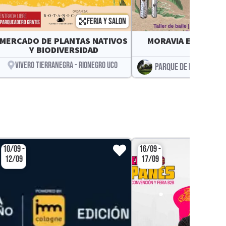
FERIA Y SALON
F
MERCADO DE PLANTAS NATIVOS
MORAVIA ES MUCHA
Y BIODIVERSIDAD
VIVERO TIERRANEGRA - RIONEGRO UCO
PARQUE DE LA 93
10/09 -
16/09 -
12/09
17/09