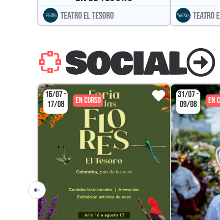
TEATRO EL TESORO
TEATRO E
SOCIAL
16/07 -
31/07 -
EN CURSO
EN 
17/08
09/08