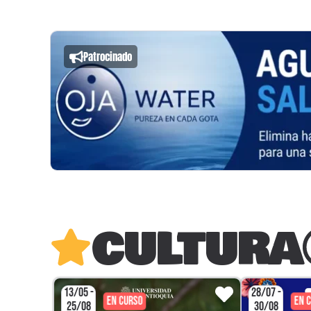
Patrocinado
CULTURA
13/05 -
28/07 -
EN CURSO
EN 
25/08
30/08