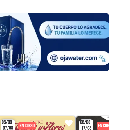
Pat
05/08 -
06/08 -
EN CURSO
EN CURSO
07/08
17/08