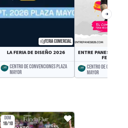
FERIA COMERCIAL
FER
LA FERIA DE DISEÑO 2026
ENTRE PANES - CONV
FERIA B2B
CENTRO DE CONVENCIONES PLAZA
CENTRO DE CONVENCION
MAYOR
MAYOR
DOM
18/10