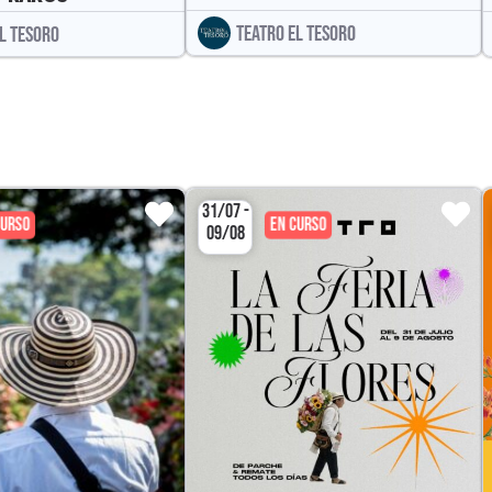
TEATRO EL TESORO
L TESORO
31/07 -
CURSO
EN CURSO
09/08