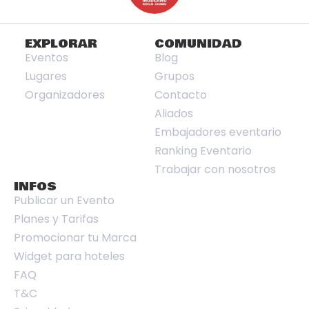
EXPLORAR
COMUNIDAD
Eventos
Blog
Lugares
Grupos
Organizadores
Contacto
Aliados
Embajadores eventario
Ranking Eventario
Trabajar con nosotros
INFOS
Publicar un Evento
Planes y Tarifas
Promocionar tu Marca
Widget para hoteles
FAQ
T&C