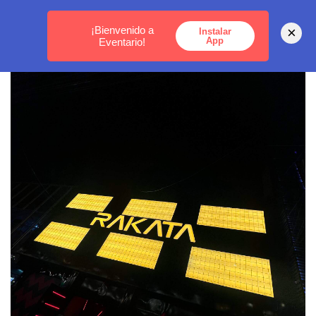
MEDELLÍN -
BOGOTÁ -
CARTAGENA
¡Bienvenido a
×
Instalar
App
Eventario!