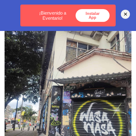
MEDELLÍN -
BOGOTÁ -
CARTAGENA
¡Bienvenido a
×
Instalar
App
Eventario!