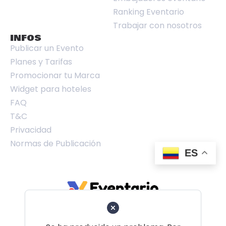
Ranking Eventario
Trabajar con nosotros
INFOS
Publicar un Evento
Planes y Tarifas
Promocionar tu Marca
Widget para hoteles
FAQ
T&C
Privacidad
Normas de Publicación
ES