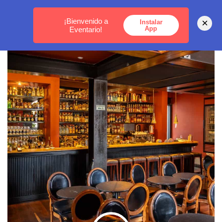
MEDELLÍN -
BOGOTÁ -
CARTAGENA
¡Bienvenido a
×
Instalar
App
Eventario!