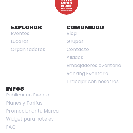
EXPLORAR
COMUNIDAD
Eventos
Blog
Lugares
Grupos
Organizadores
Contacto
Aliados
Embajadores eventario
Ranking Eventario
Trabajar con nosotros
INFOS
Publicar un Evento
Planes y Tarifas
Promocionar tu Marca
Widget para hoteles
FAQ