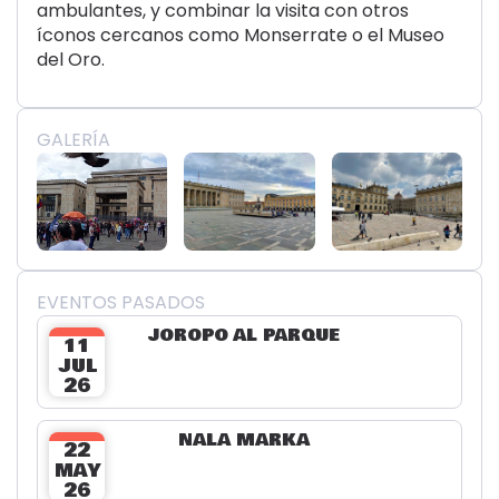
ambulantes, y combinar la visita con otros
íconos cercanos como Monserrate o el Museo
del Oro.
GALERÍA
EVENTOS PASADOS
JOROPO AL PARQUE
11
JUL
26
NALA MARKA
22
MAY
26