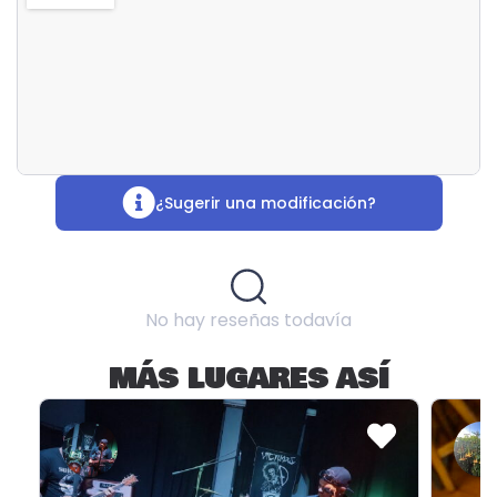
¿Sugerir una modificación?
No hay reseñas todavía
MÁS LUGARES ASÍ