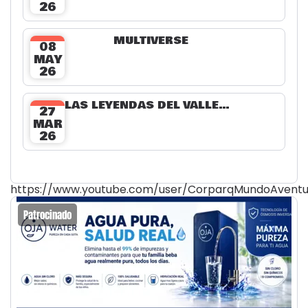
26
MULTIVERSE
08
MAY
26
LAS LEYENDAS DEL VALLENATO
27
MAR
26
https://www.youtube.com/user/CorparqMundoAventu
Patrocinado