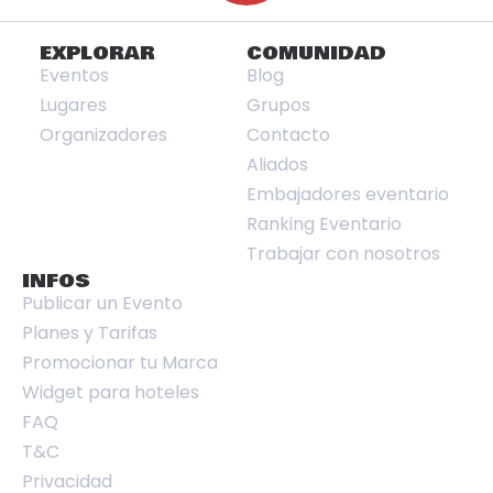
EXPLORAR
COMUNIDAD
Eventos
Blog
Lugares
Grupos
Organizadores
Contacto
Aliados
Embajadores eventario
Ranking Eventario
Trabajar con nosotros
INFOS
Publicar un Evento
Planes y Tarifas
Promocionar tu Marca
Widget para hoteles
FAQ
T&C
Privacidad