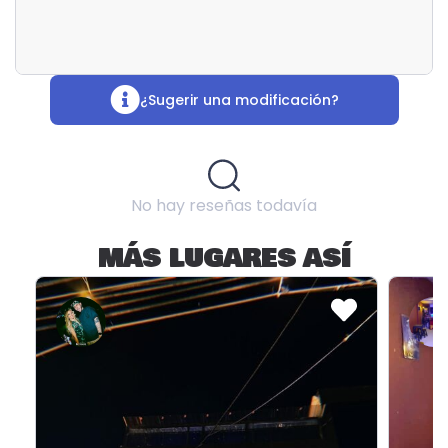
¿Sugerir una modificación?
No hay reseñas todavía
MÁS LUGARES ASÍ