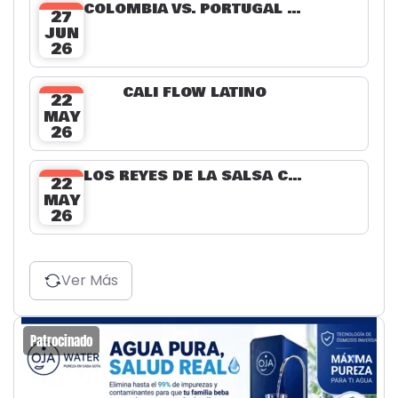
COLOMBIA VS. PORTUGAL EN LA NEGRA
27
JUN
26
CALI FLOW LATINO
22
MAY
26
LOS REYES DE LA SALSA CHOKE - CALI FLOW LATINO EN VIVO
22
MAY
26
Ver Más
Patrocinado