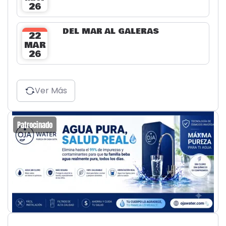
26
DEL MAR AL GALERAS
22
MAR
26
Ver Más
Patrocinado