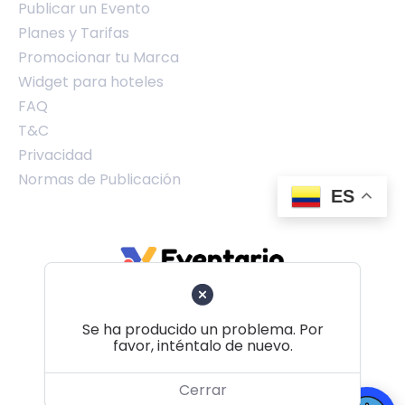
Publicar un Evento
Planes y Tarifas
Promocionar tu Marca
Widget para hoteles
FAQ
T&C
Privacidad
Normas de Publicación
ES
Se ha producido un problema. Por
favor, inténtalo de nuevo.
Volver al principio
Cerrar
© 2026 Eventario Colombia SAS