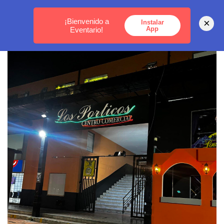
MEDELLÍN -
BOGOTÁ -
CARTAGENA
¡Bienvenido a
×
Instalar
App
Eventario!