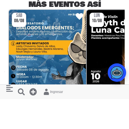
MÁS EVENTOS ASÍ
SÁB
LUN
08/08
10/08
Ingresar
CONFERENCIAS Y CHARLAS
CONVERSATORIO DIÁLOGOS
RECITAL DE VIOL
EMERGENTES
JESÚS LUNA C
CASA BOLIVAR
UNIVERSIDAD DE C