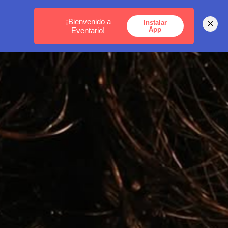
MEDELLÍN -
BOGOTÁ -
CARTAGENA
¡Bienvenido a
×
Instalar
App
Eventario!