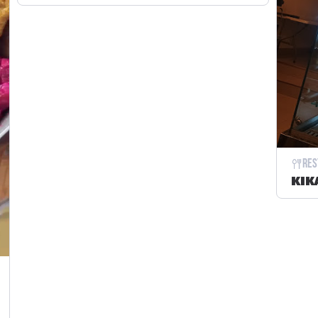
Res
KIK