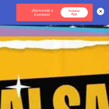
MEDELLÍN -
BOGOTÁ -
CARTAGENA
¡Bienvenido a
×
Instalar
App
Eventario!