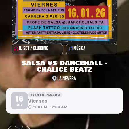
DJ SET / CLUBBING
MÚSICA
SALSA VS DANCEHALL -
CHALICE BEATZ
LA NEVERA
EVENTO PASADO
16
Viernes
ENE
7:00 PM – 2:00 AM