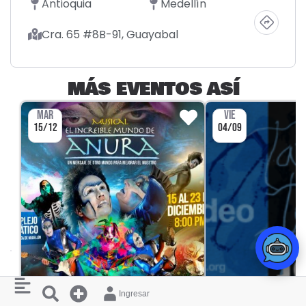
Antioquia
Medellín
Cra. 65 #8B-91, Guayabal
MÁS EVENTOS ASÍ
MAR
VIE
15/12
04/09
Ingresar