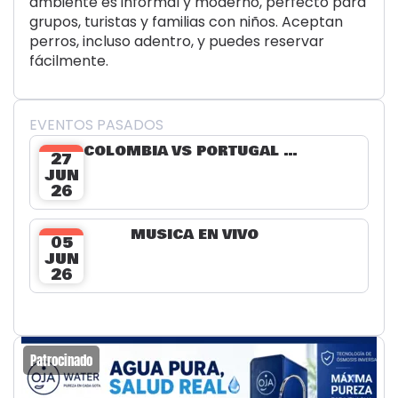
ambiente es informal y moderno, perfecto para
grupos, turistas y familias con niños. Aceptan
perros, incluso adentro, y puedes reservar
fácilmente.
EVENTOS PASADOS
COLOMBIA VS PORTUGAL EN MR. LIMÓN
27
JUN
26
MÚSICA EN VIVO
05
JUN
26
Patrocinado