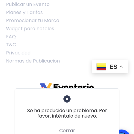
Publicar un Evento
Planes y Tarifas
Promocionar tu Marca
Widget para hoteles
FAQ
T&C
Privacidad
Normas de Publicación
ES
Se ha producido un problema. Por
favor, inténtalo de nuevo.
Volver al principio
Cerrar
© 2026 Eventario Colombia SAS