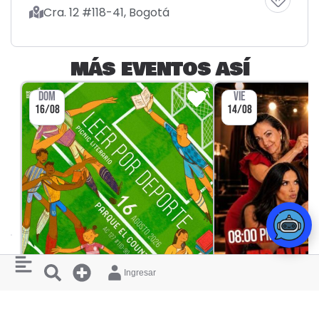
Cra. 12 #118-41, Bogotá
MÁS EVENTOS ASÍ
DOM
VIE
16/08
14/08
Ingresar
CULTURA