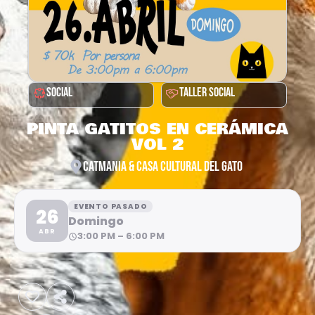
SOCIAL
TALLER SOCIAL
PINTA GATITOS EN CERÁMICA
VOL 2
CATMANIA & CASA CULTURAL DEL GATO
EVENTO PASADO
26
Domingo
ABR
3:00 PM – 6:00 PM