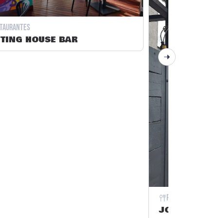
taurantes
TING HOUSE BAR
Restaurantes
JOLLY ROGE