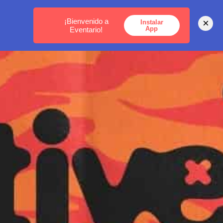
MEDELLÍN -
BOGOTÁ -
CARTAGENA
¡Bienvenido a
×
Instalar
App
Eventario!