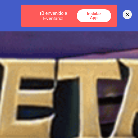
MEDELLÍN -
BOGOTÁ -
CARTAGENA
¡Bienvenido a
×
Instalar
App
Eventario!