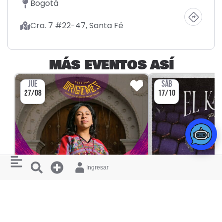
Bogotá
Cra. 7 #22-47, Santa Fé
MÁS EVENTOS ASÍ
JUE
SÁB
27/08
17/10
Ingresar