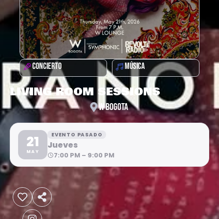
CONCIERTO
MÚSICA
LIVING ROOM SESSIONS
W BOGOTA
EVENTO PASADO
21
Jueves
MAY
7:00 PM – 9:00 PM