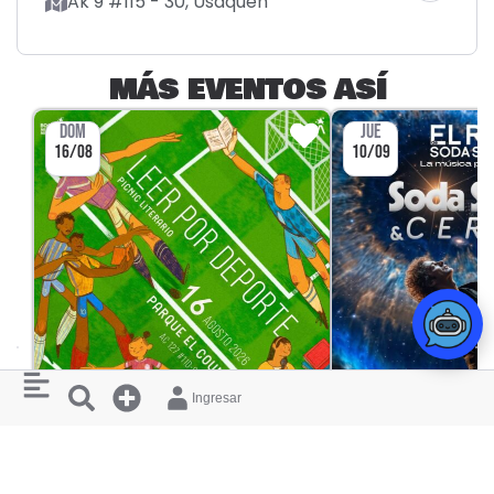
Ak 9 #115 - 30, Usaquén
MÁS EVENTOS ASÍ
DOM
JUE
16/08
10/09
Ingresar
CULTURA