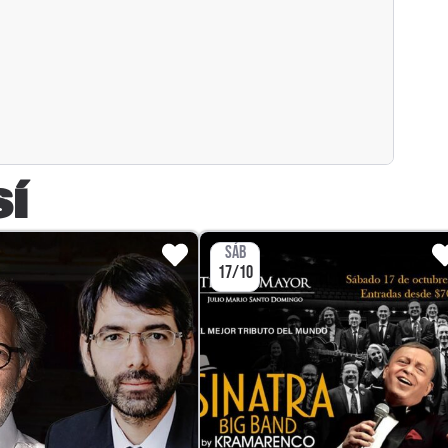
SÍ
SÁB
17/10