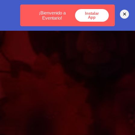
MEDELLÍN -
BOGOTÁ -
CARTAGENA
¡Bienvenido a
×
Instalar
App
Eventario!