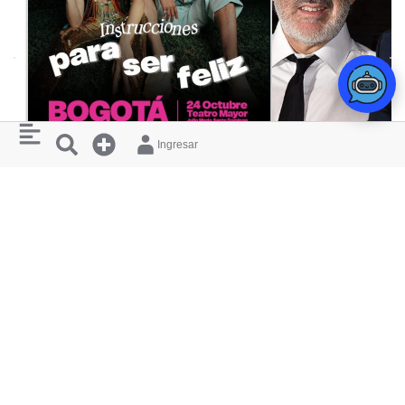
CONCIERTO
Ingresar
MONSIEUR PERINÉ
ADRIÁN CHAMORRO
INSTRUCCIONES PARA SER FELIZ
MORA: UN REC
TEATRO MAYOR JULIO MARIO SANTO
TEATRO MAYOR JULI
DOMINGO
DOMINGO
RESTAURANTES
¿ QUIERES
Y HOTELES
APARECER
AQUÍ ?
CERCANOS