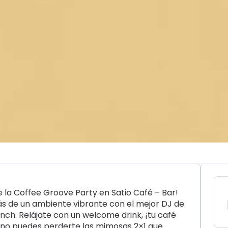
 la Coffee Groove Party en Satio Café – Bar!
rás de un ambiente vibrante con el mejor DJ de
nch. Relájate con un welcome drink, ¡tu café
, no puedes perderte las mimosas 2×1 que