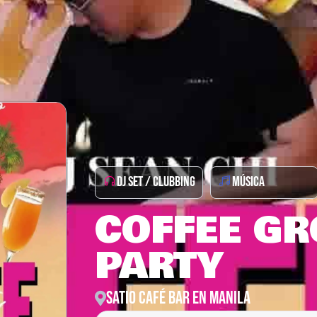
DJ SET / CLUBBING
MÚSICA
COFFEE G
PARTY
SATIO CAFÉ BAR EN MANILA