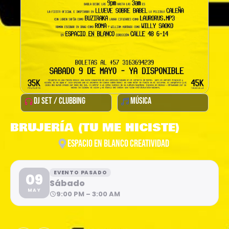
DJ SET / CLUBBING
MÚSICA
BRUJERÍA (TU ME HICISTE)
ESPACIO EN BLANCO CREATIVIDAD
EVENTO PASADO
09
Sábado
MAY
9:00 PM – 3:00 AM