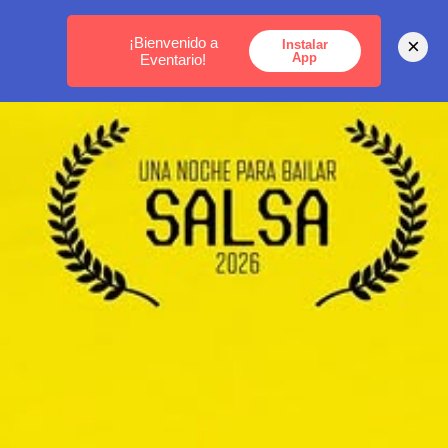
MEDELLÍN -
BOGOTÁ -
CARTAGENA
¡Bienvenido a
×
Instalar
App
Eventario!