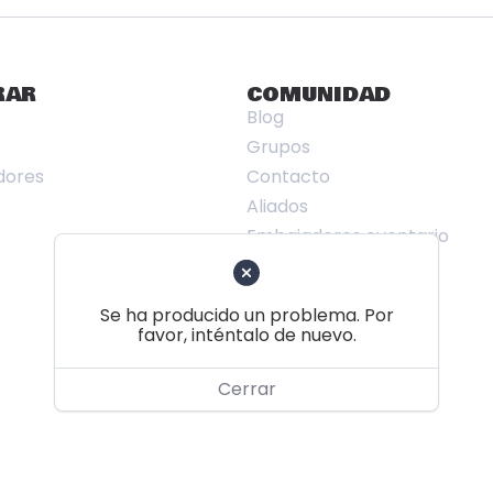
RAR
COMUNIDAD
Blog
Grupos
dores
Contacto
Aliados
Embajadores eventario
Ranking Eventario
Trabajar con nosotros
Se ha producido un problema. Por
favor, inténtalo de nuevo.
Cerrar