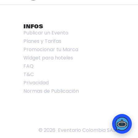
INFOS
Publicar un Evento
Planes y Tarifas
Promocionar tu Marca
Widget para hoteles
FAQ
T&C
Privacidad
Normas de Publicación
© 2026 Eventario Colombia SAS