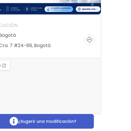
ICACIÓN
Bogotá
Cra. 7 #24-89, Bogotá
¿Sugerir una modificación?