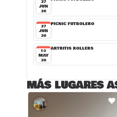
27
JUN
26
PICNIC FUTBOLERO
27
JUN
26
ARTRITIS ROLLERS
10
MAY
26
MÁS LUGARES A