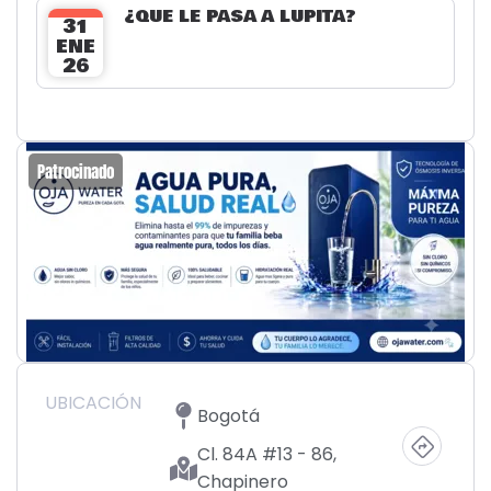
¿QUÉ LE PASA A LUPITA?
31
ENE
26
Patrocinado
UBICACIÓN
Bogotá
Cl. 84A #13 - 86,
Chapinero