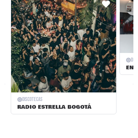
Dis
ENT
Discotecas
RADIO ESTRELLA BOGOTÁ