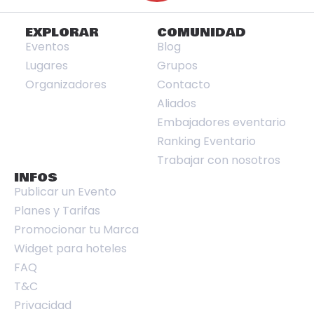
EXPLORAR
COMUNIDAD
Eventos
Blog
Lugares
Grupos
Organizadores
Contacto
Aliados
Embajadores eventario
Ranking Eventario
Trabajar con nosotros
INFOS
Publicar un Evento
Planes y Tarifas
Promocionar tu Marca
Widget para hoteles
FAQ
T&C
Privacidad