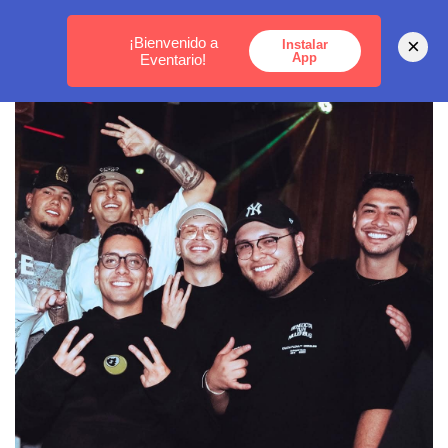
MEDELLÍN -
BOGOTÁ -
CARTAGENA
¡Bienvenido a
×
Instalar
App
Eventario!