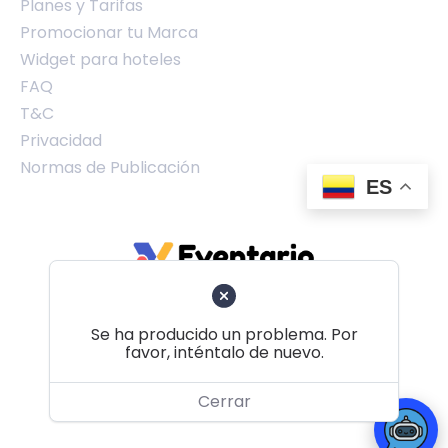
Planes y Tarifas
Promocionar tu Marca
Widget para hoteles
FAQ
T&C
Privacidad
Normas de Publicación
ES
Se ha producido un problema. Por
favor, inténtalo de nuevo.
Volver al principio
Cerrar
© 2026 Eventario Colombia SAS