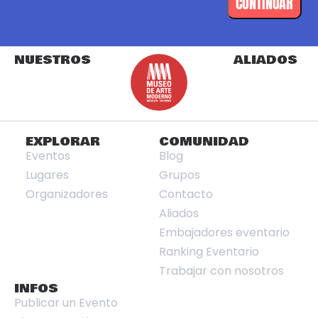
CONTINUAR
NUESTROS
ALIADOS
EXPLORAR
COMUNIDAD
Eventos
Blog
Lugares
Grupos
Organizadores
Contacto
Aliados
Embajadores eventario
Ranking Eventario
Trabajar con nosotros
INFOS
Publicar un Evento