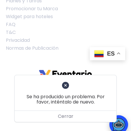
Planes y Tarifas
Promocionar tu Marca
Widget para hoteles
FAQ
T&C
Privacidad
Normas de Publicación
ES
Se ha producido un problema. Por
favor, inténtalo de nuevo.
Volver al principio
Cerrar
© 2026 Eventario Colombia SAS