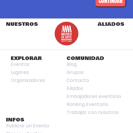
CONTINUAR
NUESTROS
ALIADOS
EXPLORAR
COMUNIDAD
Eventos
Blog
Lugares
Grupos
Organizadores
Contacto
Aliados
Embajadores eventario
Ranking Eventario
Trabajar con nosotros
INFOS
Publicar un Evento