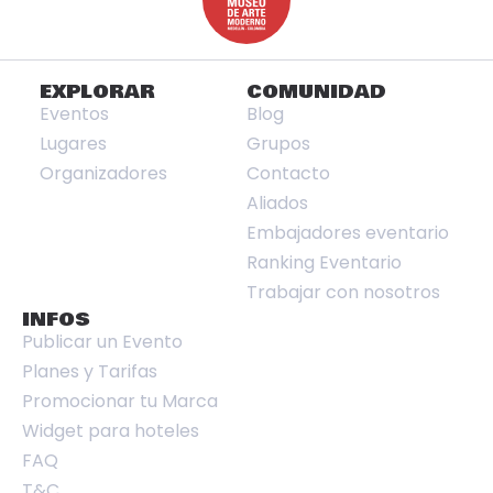
EXPLORAR
COMUNIDAD
Eventos
Blog
Lugares
Grupos
Organizadores
Contacto
Aliados
Embajadores eventario
Ranking Eventario
Trabajar con nosotros
INFOS
Publicar un Evento
Planes y Tarifas
Promocionar tu Marca
Widget para hoteles
FAQ
T&C