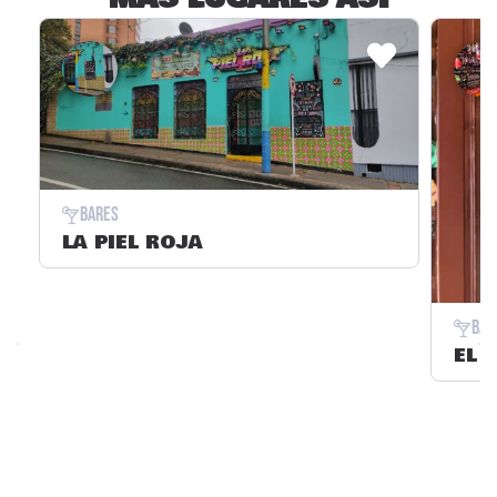
Bares
LA PIEL ROJA
Bar
EL 