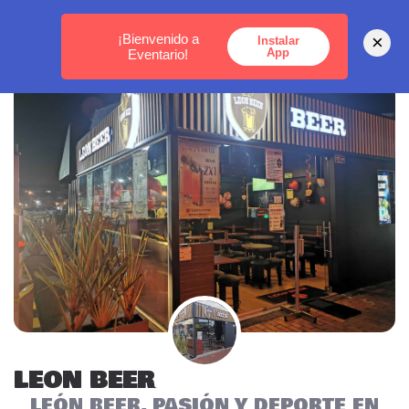
MEDELLÍN -
BOGOTÁ -
CARTAGENA
¡Bienvenido a
×
Instalar
App
Eventario!
LEON BEER
LEÓN BEER, PASIÓN Y DEPORTE EN