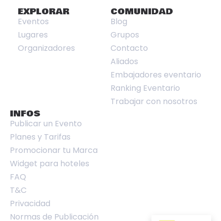
EXPLORAR
COMUNIDAD
Eventos
Blog
Lugares
Grupos
Organizadores
Contacto
Aliados
Embajadores eventario
Ranking Eventario
Trabajar con nosotros
INFOS
Publicar un Evento
Planes y Tarifas
Promocionar tu Marca
Widget para hoteles
FAQ
T&C
Privacidad
Normas de Publicación