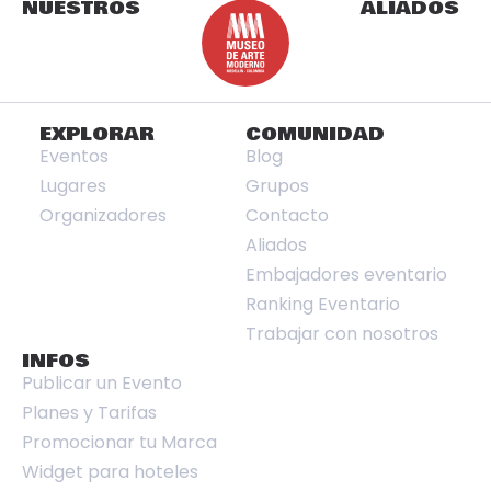
NUESTROS
ALIADOS
EXPLORAR
COMUNIDAD
Eventos
Blog
Lugares
Grupos
Organizadores
Contacto
Aliados
Embajadores eventario
Ranking Eventario
Trabajar con nosotros
INFOS
Publicar un Evento
Planes y Tarifas
Promocionar tu Marca
Widget para hoteles