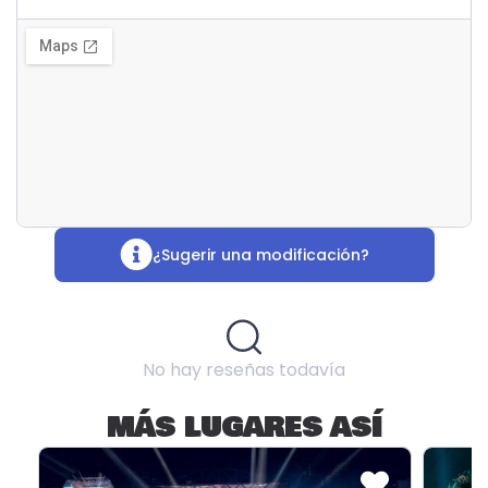
¿Sugerir una modificación?
No hay reseñas todavía
MÁS LUGARES ASÍ