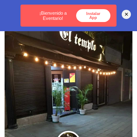
MEDELLÍN -
BOGOTÁ -
CARTAGENA
¡Bienvenido a
×
Instalar
App
Eventario!