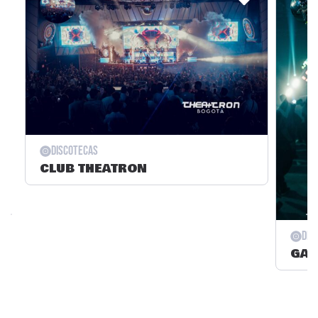
Discotecas
CLUB THEATRON
Dis
GAT