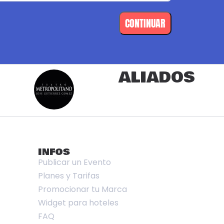
CONTINUAR
ALIADOS
INFOS
Publicar un Evento
Planes y Tarifas
Promocionar tu Marca
Widget para hoteles
FAQ