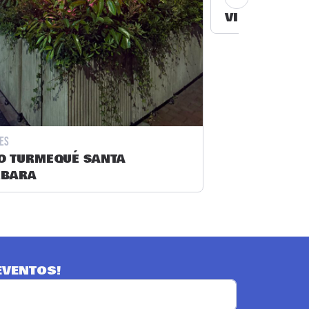
Bares
VIDEO CLUB
es
O TURMEQUÉ SANTA
RBARA
EVENTOS!