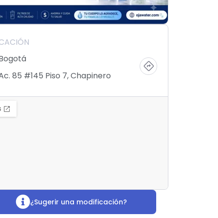
ICACIÓN
Bogotá
Ac. 85 #145 Piso 7, Chapinero
¿Sugerir una modificación?