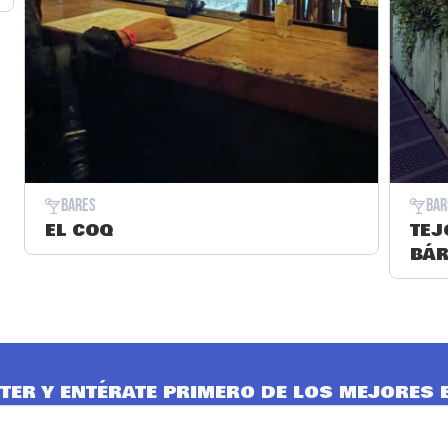
Bares
Bar
EL COQ
TEJ
BÁ
TER Y ENTÉRATE PRIMERO DE LOS MEJORES 