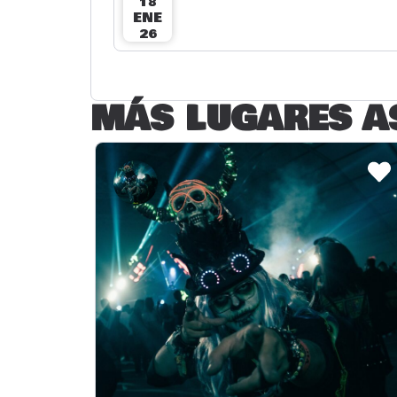
18
ENE
26
MÁS LUGARES A