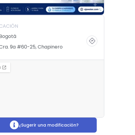
ICACIÓN
Bogotá
Cra. 9a #60-25, Chapinero
¿Sugerir una modificación?