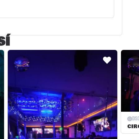
SÍ
Dis
CIR