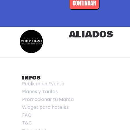
CONTINUAR
ALIADOS
INFOS
Publicar un Evento
Planes y Tarifas
Promocionar tu Marca
Widget para hoteles
FAQ
T&C