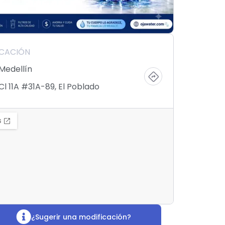
ICACIÓN
Medellín
Cl 11A #31A-89, El Poblado
¿Sugerir una modificación?