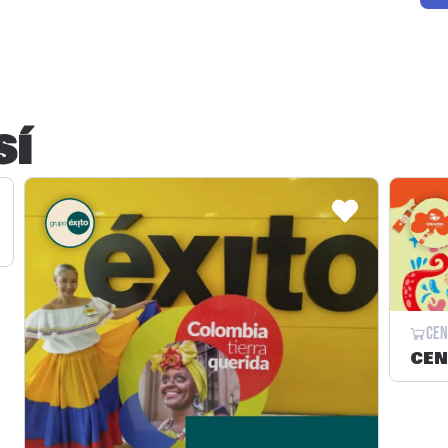
SÍ
Cen
CEN