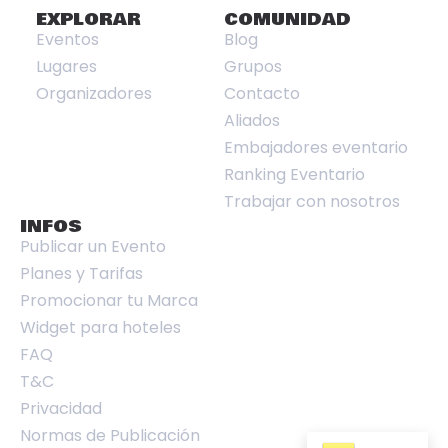
EXPLORAR
COMUNIDAD
Eventos
Blog
Lugares
Grupos
Organizadores
Contacto
Aliados
Embajadores eventario
Ranking Eventario
Trabajar con nosotros
INFOS
Publicar un Evento
Planes y Tarifas
Promocionar tu Marca
Widget para hoteles
FAQ
T&C
Privacidad
Normas de Publicación