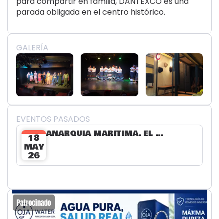
para compartir en familia, DANTEXCO es una
parada obligada en el centro histórico.
GALERÍA
EVENTOS PASADOS
ANARQUÍA MARÍTIMA. EL MUNDO PERDIDO EN UN JUEGO DE AZAR
18
MAY
26
Patrocinado