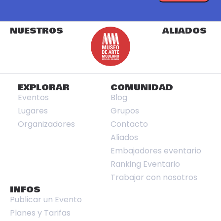
NUESTROS
ALIADOS
EXPLORAR
COMUNIDAD
Eventos
Blog
Lugares
Grupos
Organizadores
Contacto
Aliados
Embajadores eventario
Ranking Eventario
Trabajar con nosotros
INFOS
Publicar un Evento
Planes y Tarifas