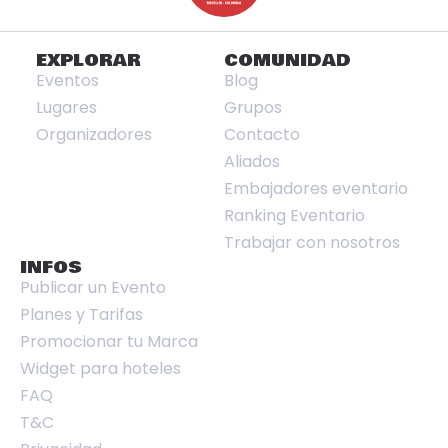
EXPLORAR
COMUNIDAD
Eventos
Blog
Lugares
Grupos
Organizadores
Contacto
Aliados
Embajadores eventario
Ranking Eventario
Trabajar con nosotros
INFOS
Publicar un Evento
Planes y Tarifas
Promocionar tu Marca
Widget para hoteles
FAQ
T&C