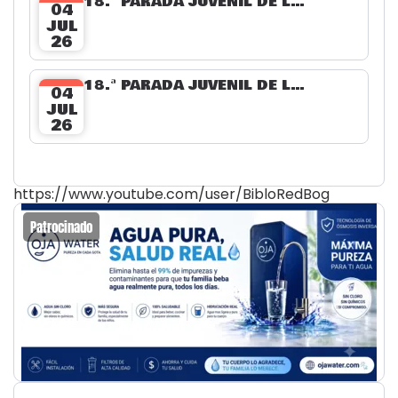
18.ª PARADA JUVENIL DE LA LECTURA
04
JUL
26
18.ª PARADA JUVENIL DE LA LECTURA 2026
04
JUL
26
https://www.youtube.com/user/BibloRedBog
Patrocinado