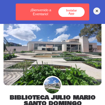
MEDELLÍN -
BOGOTÁ -
CARTAGENA
¡Bienvenido a
×
Instalar
App
Eventario!
BIBLIOTECA JULIO MARIO
SANTO DOMINGO