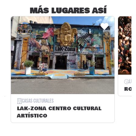
MÁS LUGARES ASÍ
Lug
ROY
Casas Culturales
LAK-ZONA CENTRO CULTURAL
ARTÍSTICO