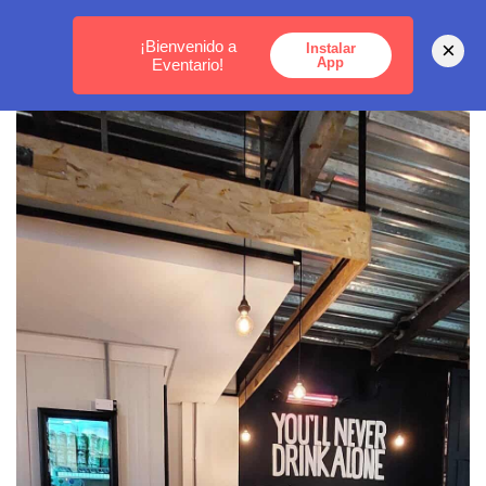
MEDELLÍN -
BOGOTÁ -
CARTAGENA
¡Bienvenido a
×
Instalar
App
Eventario!