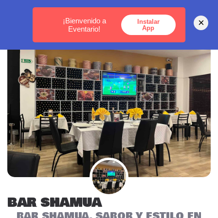
MEDELLÍN -
BOGOTÁ -
CARTAGENA
¡Bienvenido a
×
Instalar
App
Eventario!
BAR SHAMUA
BAR SHAMUA, SABOR Y ESTILO EN