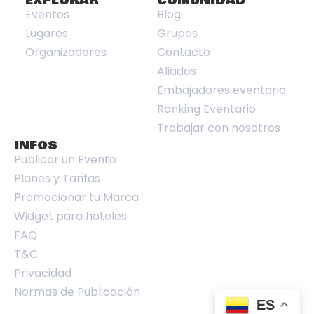
EXPLORAR
COMUNIDAD
Eventos
Blog
Lugares
Grupos
Organizadores
Contacto
Aliados
Embajadores eventario
Ranking Eventario
Trabajar con nosotros
INFOS
Publicar un Evento
Planes y Tarifas
Promocionar tu Marca
Widget para hoteles
FAQ
T&C
Privacidad
Normas de Publicación
ES