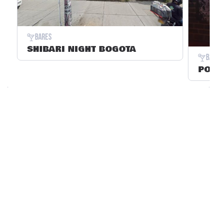
Bares
SHIBARI NIGHT BOGOTA
Bar
POB