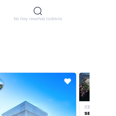
No hay reseñas todavía
Escuelas
SEDE BOGOT