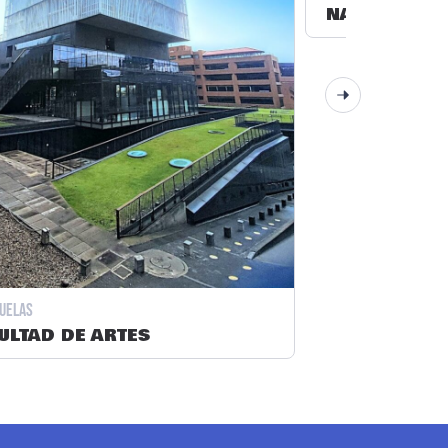
NACIONAL D
uelas
ULTAD DE ARTES