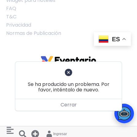
Widget para hoteles
FAQ
T&C
Privacidad
Normas de Publicación
ES
Se ha producido un problema. Por
favor, inténtalo de nuevo.
Volver al principio
Cerrar
© 2026 Eventario Colombia SAS
Ingresar