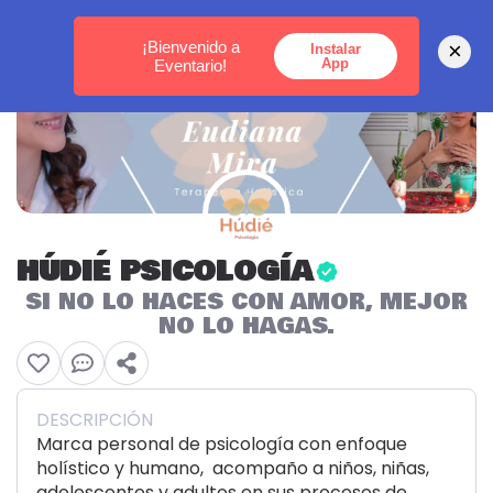
MEDELLÍN -
BOGOTÁ -
CARTAGENA
¡Bienvenido a
×
Instalar
App
Eventario!
HÚDIÉ PSICOLOGÍA
SI NO LO HACES CON AMOR, MEJOR
NO LO HAGAS.
DESCRIPCIÓN
Marca personal de psicología con enfoque
holístico y humano, acompaño a niños, niñas,
adolescentes y adultos en sus procesos de