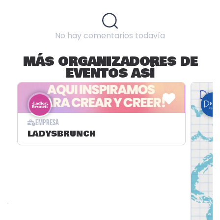
No hay comentarios todavía
MÁS ORGANIZADORES DE
EVENTOS ASÍ
EMPRESA
LADYSBRUNCH