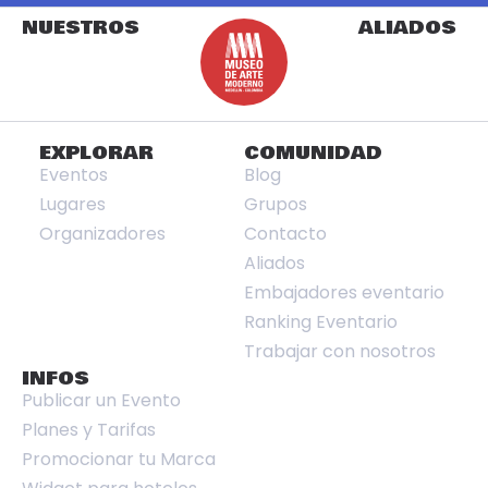
NUESTROS
ALIADOS
EXPLORAR
COMUNIDAD
Eventos
Blog
Lugares
Grupos
Organizadores
Contacto
Aliados
Embajadores eventario
Ranking Eventario
Trabajar con nosotros
INFOS
Publicar un Evento
Planes y Tarifas
Promocionar tu Marca