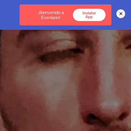
MEDELLÍN -
BOGOTÁ -
CARTAGENA
¡Bienvenido a
×
Instalar
App
Eventario!