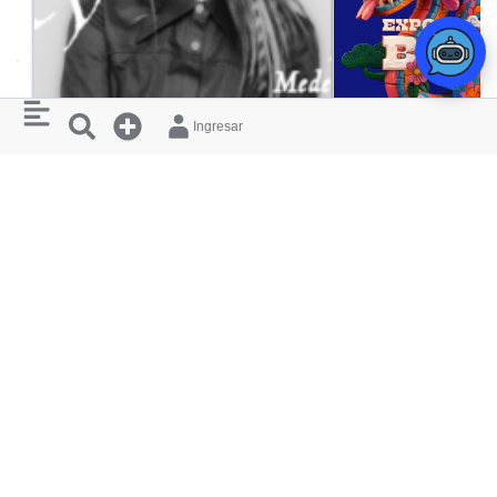
Ingresar
CONCIERTO
AKRIILA
EXPO BONSÁ
THE CHURCH
CENTRO COMERCIAL
RESTAURANTES
¿ QUIERES
Y HOTELES
APARECER
AQUÍ ?
CERCANOS