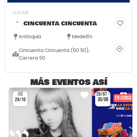
LUGAR
CINCUENTA CINCUENTA
Antioquia
Medellín
Cincuenta Cincuenta (50 50),
Carrera 50
MÁS EVENTOS ASÍ
JUE
28/07 -
EN CURSO
30/08
29/10