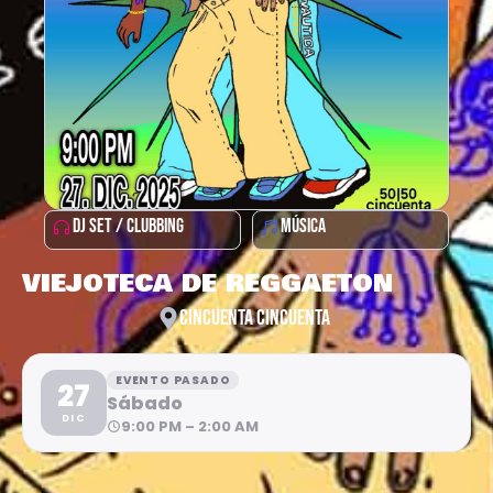
DJ SET / CLUBBING
MÚSICA
VIEJOTECA DE REGGAETON
CINCUENTA CINCUENTA
EVENTO PASADO
27
Sábado
DIC
9:00 PM – 2:00 AM