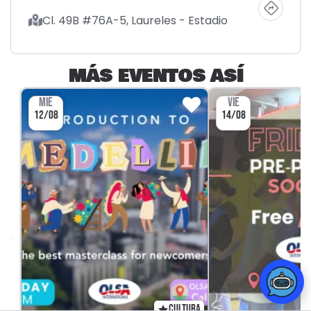
Cl. 49B #76A-5, Laureles - Estadio
MÁS EVENTOS ASÍ
MIÉ
VIE
12/08
14/08
CULTURA